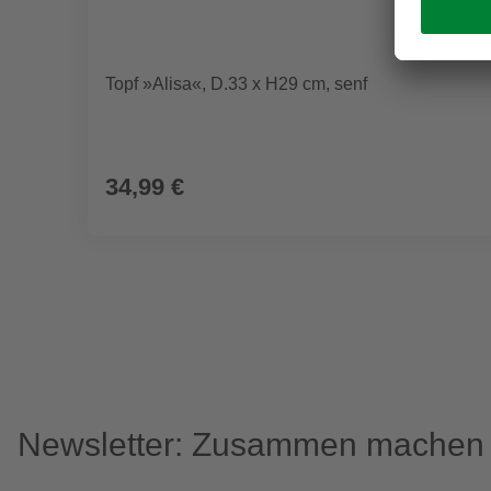
Topf »Alisa«, D.33 x H29 cm, senf
34,99 €
Newsletter: Zusammen machen w