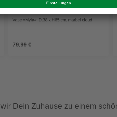
Vase »Myla«, D.38 x H65 cm, marbel cloud
79,99 €
ir Dein Zuhause zu einem schön