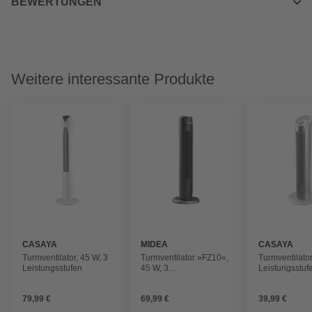
BEWERTUNGEN
Weitere interessante Produkte
CASAYA
MIDEA
CASAYA
Turmventilator, 45 W, 3
Turmventilator »FZ10«,
Turmventilator
Leistungsstufen
45 W, 3
Leistungsstuf
Leistungsstufen, Ø: 30
cm
79,99 €
69,99 €
39,99 €