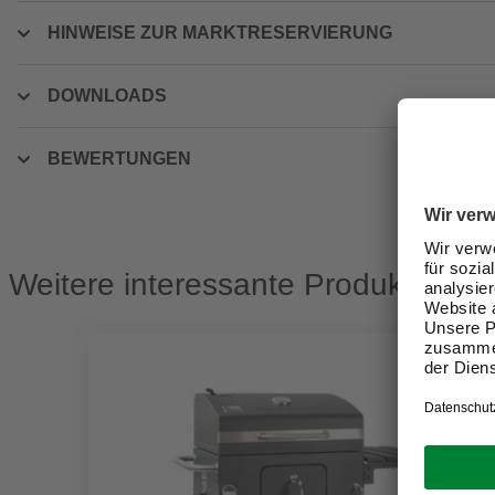
HINWEISE ZUR MARKTRESERVIERUNG
DOWNLOADS
BEWERTUNGEN
Weitere interessante Produkte