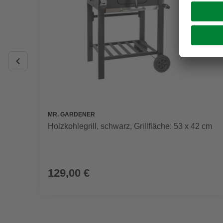
MR. GARDENER
Holzkohlegrill, schwarz, Grillfläche: 53 x 42 cm
129,00 €