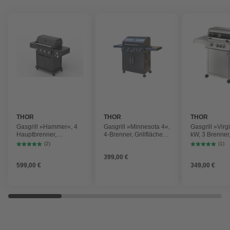
THOR
THOR
THOR
Gasgrill »Hammer«, 4
Gasgrill »Minnesota 4«,
Gasgrill »Virg
Hauptbrenner,
4-Brenner, Grillfläche:
kW, 3 Brenner
Seitenbrenner, Aluguss
67 x 36,3 cm,
Seitenkocher,
(2)
(1)
pulverbeschichtete
Grillfläche: 6
399,00 €
Oberflächen
599,00 €
349,00 €