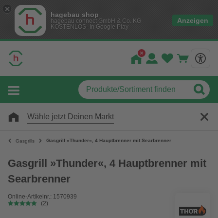
hagebau shop
Anzeigen
hagebau connect GmbH & Co. KG
KOSTENLOS- In Google Play
Wähle jetzt Deinen Markt
Gasgrill »Thunder«, 4 Hauptbrenner mit Searbrenner
Gasgrills
Gasgrill »Thunder«, 4 Hauptbrenner mit
Searbrenner
Online-Artikelnr.: 1570939
(2)