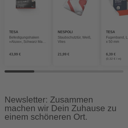
TESA
NESPOLI
TESA
Befestigungshaken
Staubschutztür, Weiß,
Fugenband, L
»Aluxx«, Schwarz Matt,
Vlies
x 50 mm
inkl. Klebelösung
43,99 €
21,99 €
6,39 €
(0,32 € / m)
Newsletter: Zusammen
machen wir Dein Zuhause zu
einem schöneren Ort.