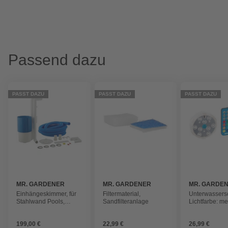
Passend dazu
PASST DAZU
PASST DAZU
PASST DAZU
MR. GARDENER
MR. GARDENER
MR. GARDE
Einhängeskimmer, für
Filtermaterial,
Unterwassersc
Stahlwand Pools,
Sandfilteranlage
Lichtfarbe: me
Kunststoff
199,00 €
22,99 €
26,99 €