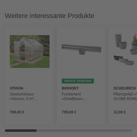
Weitere interessante Produkte
GRATIS VERSAND
VITAVIA
BIOHORT
SCHEURICH
Gewächshaus
Fundament
Pflanzgefäß
»Venus«, 5 m²,
»SmatBase«,
GLOBE BOWL
Kunststoff/Aluminium,
Stahl/Aluminium, BxL:
39,3 x 21 cm,
winterfest
222 x 78 cm
799,00 €
799,00 €
32,99 €