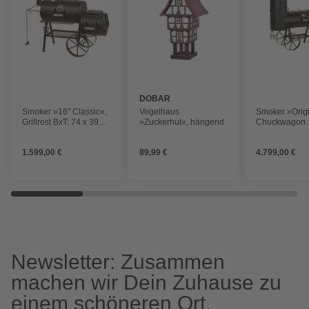
DOBAR
Smoker »16" Classic«,
Vogelhaus
Smoker »Origi
Grillrost BxT: 74 x 39
»Zuckerhut«, hängend
Chuckwagon
cm
Catering«, Gril
100 x 49 cm
1.599,00 €
89,99 €
4.799,00 €
Newsletter: Zusammen
machen wir Dein Zuhause zu
einem schöneren Ort.