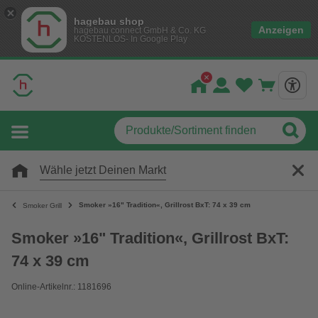
hagebau shop
Anzeigen
hagebau connect GmbH & Co. KG
KOSTENLOS- In Google Play
Wähle jetzt Deinen Markt
Smoker »16" Tradition«, Grillrost BxT: 74 x 39 cm
Smoker Grill
Smoker »16" Tradition«, Grillrost BxT:
74 x 39 cm
Online-Artikelnr.: 1181696