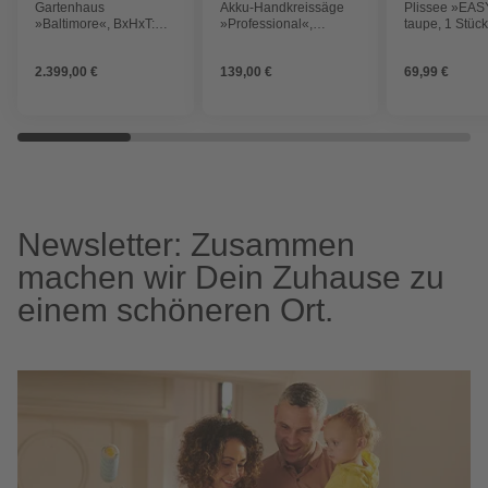
Gartenhaus
Akku-Handkreissäge
Plissee »EAS
»Baltimore«, BxHxT:
»Professional«,
taupe, 1 Stüc
324 x 222,3 x 290 cm
Leerlaufdrehzahl: 4000
(Außenmaße inkl.
U/ min, BxHxL: 16,1 x
2.399,00 €
139,00 €
69,99 €
Dachüberstand), Holz
22,1 x 34,4 cm
Newsletter: Zusammen
machen wir Dein Zuhause zu
einem schöneren Ort.