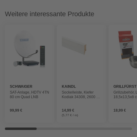
Weitere interessante Produkte
SCHWAIGER
KAINDL
GRILLFÜRST
SAT-Anlage, HDTV 4TN
Sockelleiste, Kiefer
Grillzubehör,
80 cm Quad LNB
Kodiak 34308, 2600 x
18,5x13,5x8 c
50 x 18 mm (L x B x S)
Stück, naturf
99,99 €
14,99 €
18,99 €
(5,77 € / m)