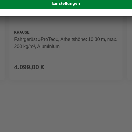
KRAUSE
Fahrgerüst »ProTec«, Arbeitshöhe: 10,30 m, max.
200 kg/m², Aluminium
4.099,00 €