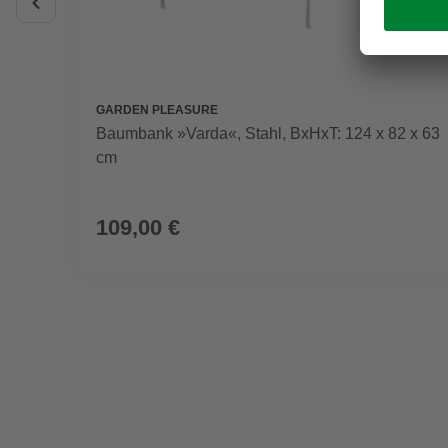
GARDEN PLEASURE
Baumbank »Varda«, Stahl, BxHxT: 124 x 82 x 63
cm
109,00 €