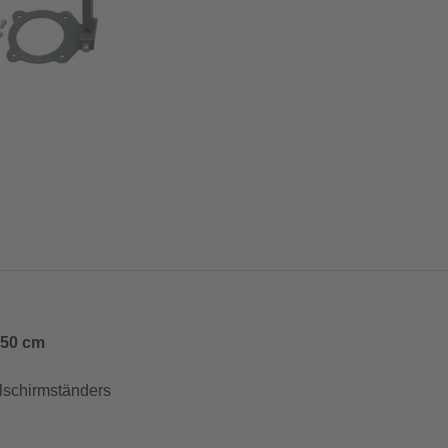
350 cm
lschirmständers