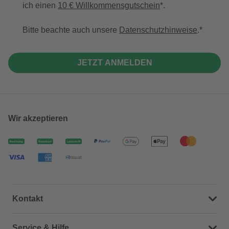
ich einen
10 € Willkommensgutschein
*.
Bitte beachte auch unsere
Datenschutzhinweise
.
JETZT ANMELDEN
Wir akzeptieren
Kontakt
Dein Kontakt zu uns
Service & Hilfe