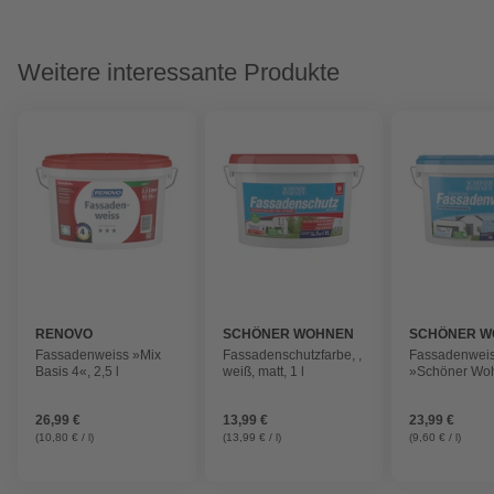
Weitere interessante Produkte
RENOVO
SCHÖNER WOHNEN
SCHÖNER W
FARBE
FARBE
Fassadenweiss »Mix
Fassadenschutzfarbe, ,
Fassadenweis
Basis 4«, 2,5 l
weiß, matt, 1 l
»Schöner Wo
2,5 l, weiß, ma
26,99 €
13,99 €
23,99 €
(10,80 € / l)
(13,99 € / l)
(9,60 € / l)