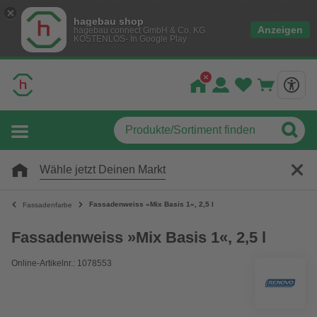
hagebau shop
Anzeigen
hagebau connect GmbH & Co. KG
KOSTENLOS- In Google Play
Wähle jetzt Deinen Markt
Fassadenweiss »Mix Basis 1«, 2,5 l
Fassadenfarbe
Fassadenweiss »Mix Basis 1«, 2,5 l
Online-Artikelnr.: 1078553