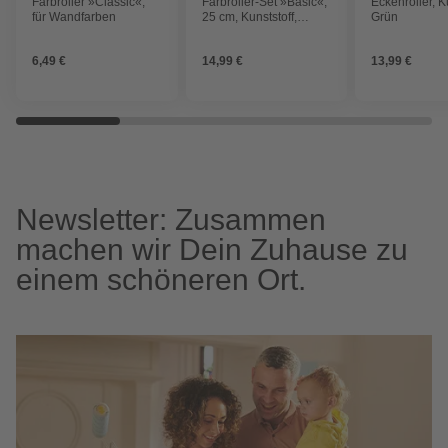
Farbroller »Classic«,
Farbroller-Set »Basic«,
Eckenroller, K
für Wandfarben
25 cm, Kunststoff,
Grün
schwarz
6,49 €
14,99 €
13,99 €
Newsletter: Zusammen
machen wir Dein Zuhause zu
einem schöneren Ort.