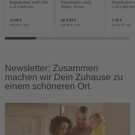
Regalboden, weiß, 500
Regalboden, weiß,
Regalboden, 
x 16 x 800 mm
Stärke: 16 mm
x 16 x 800 m
10,49 €
ab
5,99 €
7,49 €
(26,23 € / m²)
(29,95 € / m²)
(23,41 € / m²)
Newsletter: Zusammen
machen wir Dein Zuhause zu
einem schöneren Ort.