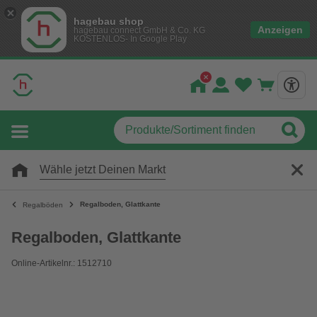
hagebau shop
Anzeigen
hagebau connect GmbH & Co. KG
KOSTENLOS- In Google Play
Wähle jetzt Deinen Markt
Regalboden, Glattkante
Regalböden
Regalboden, Glattkante
Online-Artikelnr.: 1512710