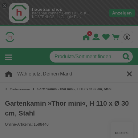
hagebau shop
Anzeigen
hagebau connect GmbH & Co. KG
KOSTENLOS- In Google Play
Wähle jetzt Deinen Markt
Gartenkamin »Thor mini«, H 110 x Ø 30 cm, Stahl
Gartenkamine
Gartenkamin »Thor mini«, H 110 x Ø 30
cm, Stahl
Online-Artikelnr.: 1588440
REDFIRE