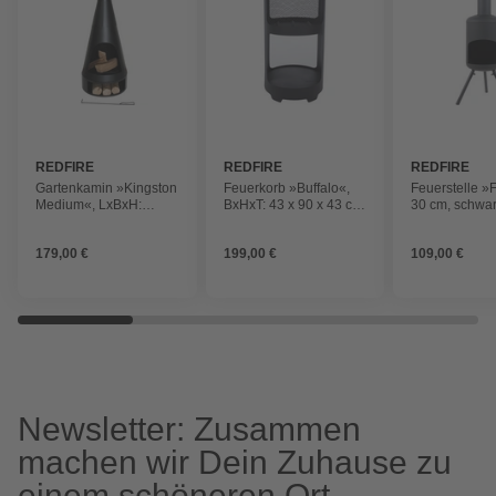
REDFIRE
REDFIRE
REDFIRE
Gartenkamin »Kingston
Feuerkorb »Buffalo«,
Feuerstelle »
Medium«, LxBxH:
BxHxT: 43 x 90 x 43 cm,
30 cm, schwa
43x36x125 cm,
schwarz
schwarz
179,00 €
199,00 €
109,00 €
Newsletter: Zusammen
machen wir Dein Zuhause zu
einem schöneren Ort.