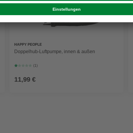
HAPPY PEOPLE
Doppelhub-Luftpumpe, innen & außen
(1)
11,99 €