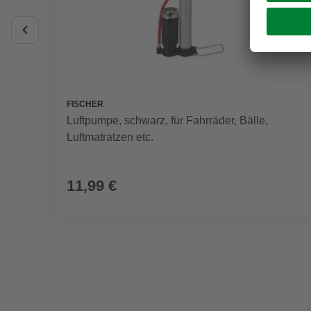
FISCHER
Luftpumpe, schwarz, für Fahrräder, Bälle,
Luftmatratzen etc.
11,99 €