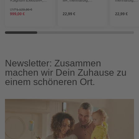
»Signum Exklusiv«,
III«, mehrfarbig,
mehrfarbig,
satiniertes Glas, titan,
Digitaldruck
Digitaldruck
nach Innen öffnend,
UVP
1.123,30 €
999,00 €
22,99 €
22,99 €
ohne Türgriff
Newsletter: Zusammen
machen wir Dein Zuhause zu
einem schöneren Ort.