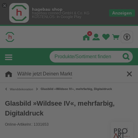
hagebau shop
Anzeigen
hagebau connect GmbH & Co. KG
KOSTENLOS- In Google Play
Wähle jetzt Deinen Markt
Glasbild »Wildsee IV«, mehrfarbig, Digitaldruck
Wanddekoration
Glasbild »Wildsee IV«, mehrfarbig,
Digitaldruck
Online-Artikelnr.: 1331653