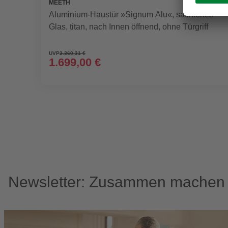
MEETH
Aluminium-Haustür »Signum Alu«, satiniertes
Glas, titan, nach Innen öffnend, ohne Türgriff
UVP
2.360,31 €
1.699,00 €
Newsletter: Zusammen machen w