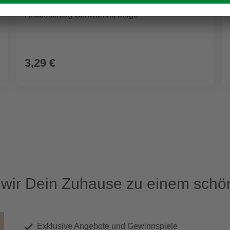
NIGRIN
Antibeschlag-Schwamm, beige
3,29 €
ir Dein Zuhause zu einem schön
Exklusive Angebote und Gewinnspiele