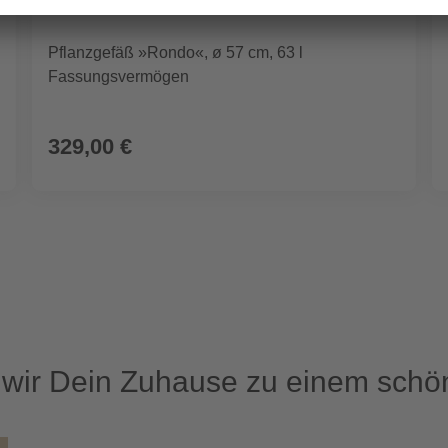
Pflanzgefäß »Rondo«, ø 57 cm, 63 l
Fassungsvermögen
329,00 €
ir Dein Zuhause zu einem schön