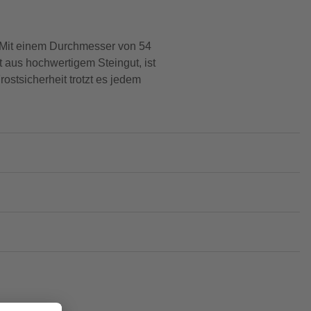
e. Mit einem Durchmesser von 54
 aus hochwertigem Steingut, ist
ostsicherheit trotzt es jedem