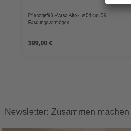
Pflanzgefäß »Vaso Alto«, ø 54 cm, 59 l
Fassungsvermögen
399,00 €
Newsletter: Zusammen machen w