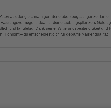
o Alto« aus der gleichnamigen Serie überzeugt auf ganzer Lini
Fassungsvermögen, ideal für deine Lieblingspflanzen. Gefertigt
ich und langlebig. Dank seiner Witterungsbeständigkeit und Fr
n Highlight – du entscheidest dich für geprüfte Markenqualität.