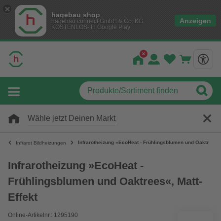
hagebau shop
Anzeigen
hagebau connect GmbH & Co. KG
KOSTENLOS- In Google Play
Wähle jetzt Deinen Markt
Infrarotheizung »EcoHeat - Frühlingsblumen und Oaktrees«,
Infrarot Bildheizungen
Infrarotheizung »EcoHeat -
Frühlingsblumen und Oaktrees«, Matt-
Effekt
Online-Artikelnr.: 1295190