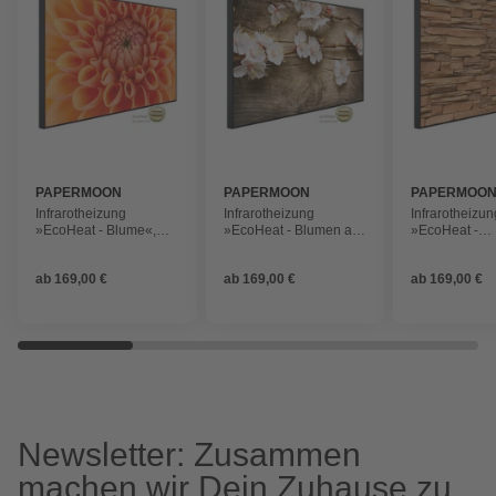
PAPERMOON
PAPERMOON
PAPERMOO
Infrarotheizung
Infrarotheizung
Infrarotheizun
»EcoHeat - Blume«,
»EcoHeat - Blumen auf
»EcoHeat -
Matt-Effekt
Holz«, Matt-Effekt
Steinwand«, M
ab
169,00 €
ab
169,00 €
ab
169,00 €
Newsletter: Zusammen
machen wir Dein Zuhause zu