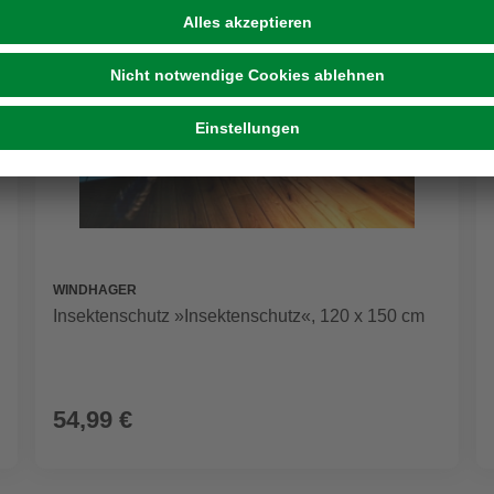
WINDHAGER
Insektenschutz »Insektenschutz«, 120 x 150 cm
54,99 €