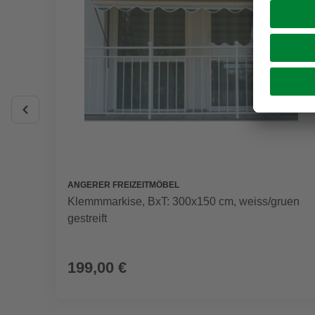
ANGERER FREIZEITMÖBEL
Klemmmarkise, BxT: 300x150 cm, weiss/gruen
gestreift
199,00 €