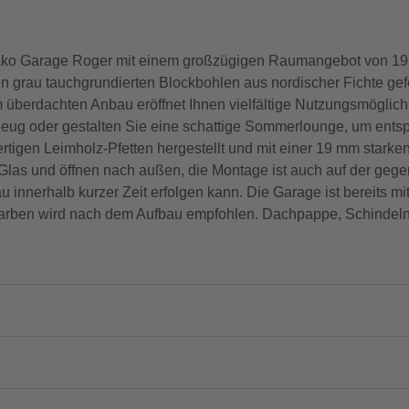
ako Garage Roger mit einem großzügigen Raumangebot von 19,0
rau tauchgrundierten Blockbohlen aus nordischer Fichte gefert
m überdachten Anbau eröffnet Ihnen vielfältige Nutzungsmöglic
hrzeug oder gestalten Sie eine schattige Sommerlounge, um ent
igen Leimholz-Pfetten hergestellt und mit einer 19 mm starke
Glas und öffnen nach außen, die Montage ist auch auf der gege
bau innerhalb kurzer Zeit erfolgen kann. Die Garage ist bereits 
Farben wird nach dem Aufbau empfohlen. Dachpappe, Schinde