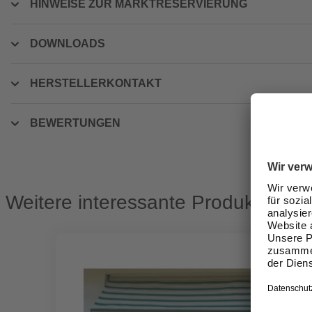
HINWEISE ZUR MARKTRESERVIERUNG
DOWNLOADS
HERSTELLERKONTAKT
BEWERTUNGEN
Weitere interessante Produkte