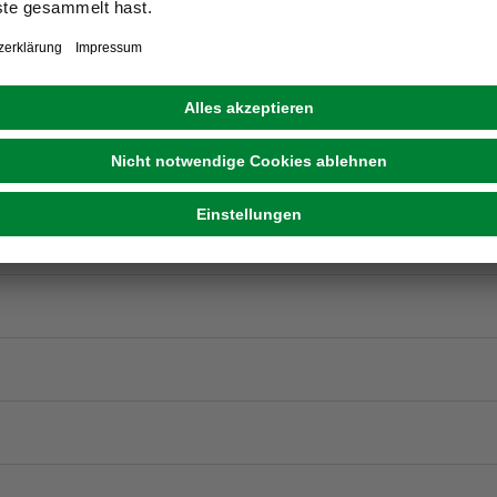
t erforderlich, Verpackung oder Kennzeichnungsetikett bereithalt
z/Gesichtsschutz/Gehörschutz/... tragen., P305+P351+P338 
ntaktlinsen nach Möglichkeit entfernen. Weiter spülen., P31