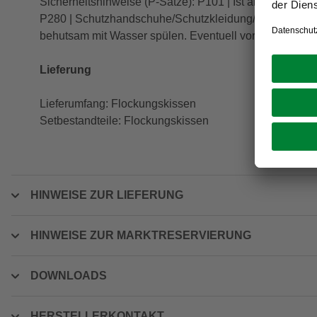
Sicherheitshinweise (P-Sätze): P101 | Ist ärztlicher Ra
P280 | Schutzhandschuhe/Schutzkleidung/Augenschut
behutsam mit Wasser spülen. Eventuell vorhandene Ko
Lieferung
Lieferumfang: Flockungskissen
Setbestandteile: Flockungskissen
HINWEISE ZUR LIEFERUNG
HINWEISE ZUR MARKTRESERVIERUNG
DOWNLOADS
HERSTELLERKONTAKT