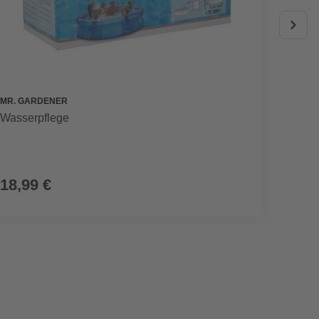
MR. GARDENER
MR. GA
Wasserpflege
Wasser
18,99 €
19,9
(4,00 € / l)