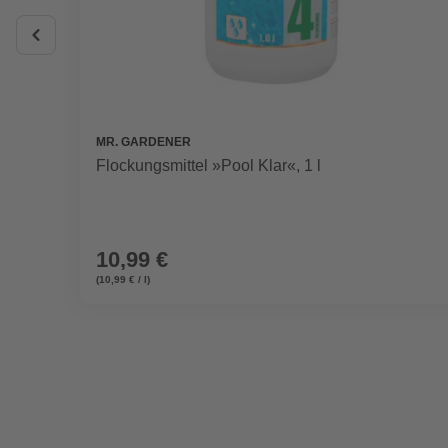
MR. GARDENER
Flockungsmittel »Pool Klar«, 1 l
10,99 €
(10,99 € / l)