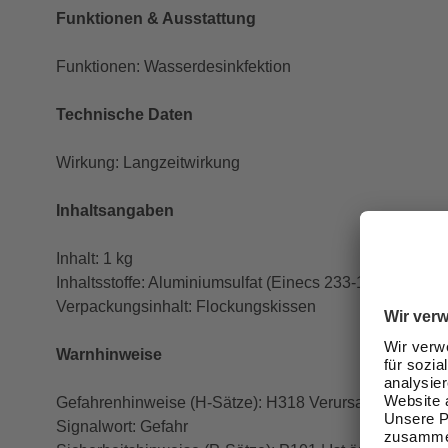
Funktionen & Ausstattung
Funktionen: Wasserdesinkfektion
Technische Daten
Wirkung: Langzeitwirkung
Inhaltsangaben
Inhalt: 1 kg
Inhaltsstoffe: Aluminiumsulfat (Einecs 233-135-0)
Verpackungsinhalt: Flockungskissen
Warnhinweise
Gefahrenhinweise (H-Sätze): H318 Verursacht schwer
Signalwort: Gefahr