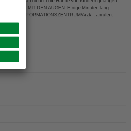
en., P102 | Darf nicht in die Hände von Kindern gelangen.,
| BEI KONTAKT MIT DEN AUGEN: Einige Minuten lang
0 | Sofort GIFTINFORMATIONSZENTRUM/Arzt/... anrufen.