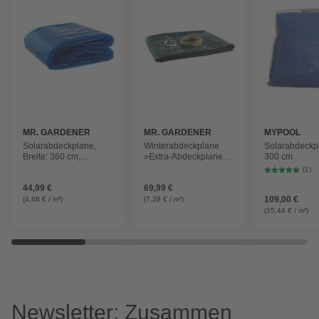
MR. GARDENER
MR. GARDENER
MYPOOL
Solarabdeckplane,
Winterabdeckplane
Solarabdeckpl
Breite: 360 cm,
»Extra-Abdeckplane«,
300 cm
Polyethylen (PE)
Breite: 460 cm,
(1)
Polyethylen (PE)
44,99 €
69,99 €
109,00 €
(4,68 € / m²)
(7,28 € / m²)
(15,44 € / m²)
Newsletter: Zusammen