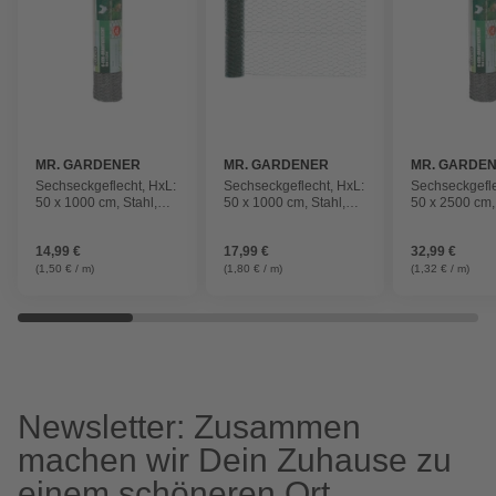
MR. GARDENER
MR. GARDENER
MR. GARDE
Sechseckgeflecht, HxL:
Sechseckgeflecht, HxL:
Sechseckgefle
50 x 1000 cm, Stahl,
50 x 1000 cm, Stahl,
50 x 2500 cm,
silberfarben
grün
silberfarben
14,99 €
17,99 €
32,99 €
(1,50 € / m)
(1,80 € / m)
(1,32 € / m)
Newsletter: Zusammen
machen wir Dein Zuhause zu
einem schöneren Ort.