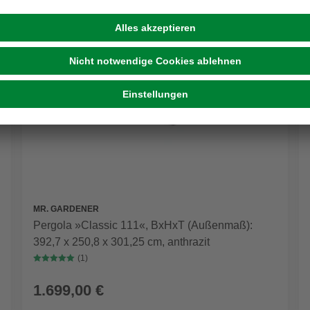
MR. GARDENER
Pergola »Classic 111«, BxHxT (Außenmaß):
392,7 x 250,8 x 301,25 cm, anthrazit
(1)
1.699,00 €