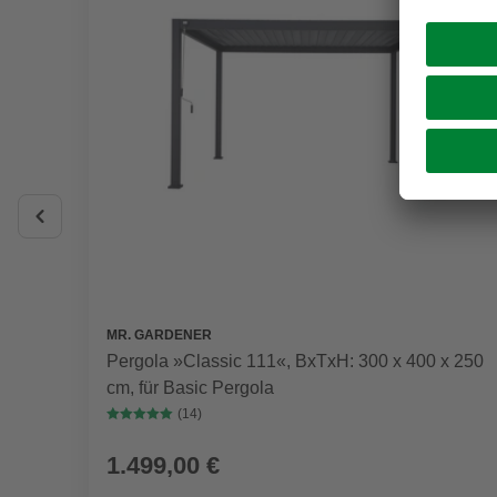
MR. GARDENER
Pergola »Classic 111«, BxTxH: 300 x 400 x 250
cm, für Basic Pergola
(14)
1.499,00 €