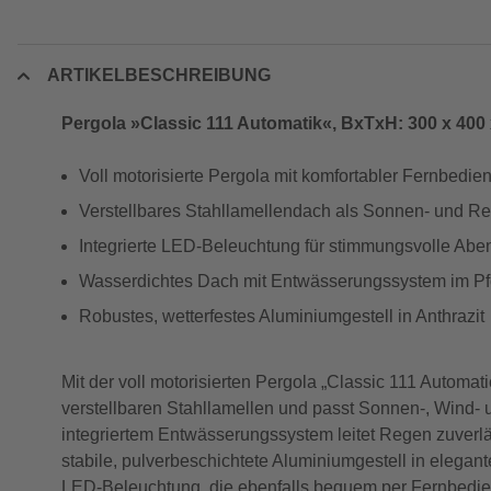
ARTIKELBESCHREIBUNG
Pergola »Classic 111 Automatik«, BxTxH: 300 x 400 
Voll motorisierte Pergola mit komfortabler Fernbedie
Verstellbares Stahllamellendach als Sonnen- und R
Integrierte LED-Beleuchtung für stimmungsvolle Abe
Wasserdichtes Dach mit Entwässerungssystem im Pf
Robustes, wetterfestes Aluminiumgestell in Anthrazit
Mit der voll motorisierten Pergola „Classic 111 Autom
verstellbaren Stahllamellen und passt Sonnen-, Wind-
integriertem Entwässerungssystem leitet Regen zuverläs
stabile, pulverbeschichtete Aluminiumgestell in elegant
LED-Beleuchtung, die ebenfalls bequem per Fernbedien