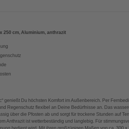
x 250 cm, Aluminium, anthrazit
nung
egenschutz
nde
osten
atic“ genießt Du höchsten Komfort im Außenbereich. Per Fernbed
 und Regenschutz flexibel an Deine Bedürfnisse an. Das wasse
sig über die Pfosten ab und sorgt für trockene Stunden auf Te
em Anthrazit ist wetterbeständig und langlebig. Für stimmungsvo
ung bedient wird. Mit ihren großzügigen Maßen von ca. 300 x 