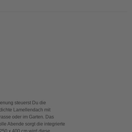
ienung steuerst Du die
rdichte Lamellendach mit
rrasse oder im Garten. Das
lle Abende sorgt die integrierte
250 x 400 cm wird diese