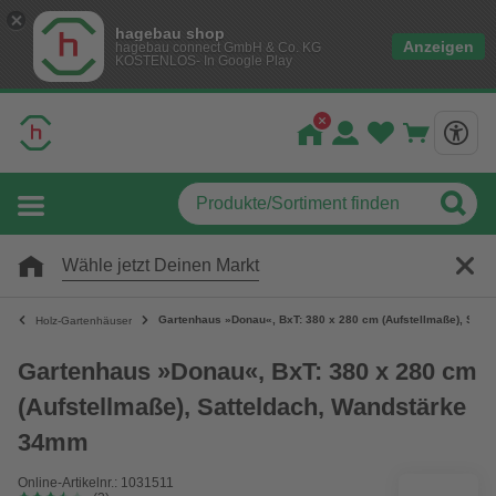
hagebau shop
Anzeigen
hagebau connect GmbH & Co. KG
KOSTENLOS- In Google Play
Wähle jetzt Deinen Markt
Gartenhaus »Donau«, BxT: 380 x 280 cm (Aufstellmaße), Satte
Holz-Gartenhäuser
Gartenhaus »Donau«, BxT: 380 x 280 cm
(Aufstellmaße), Satteldach, Wandstärke
34mm
Online-Artikelnr.: 1031511