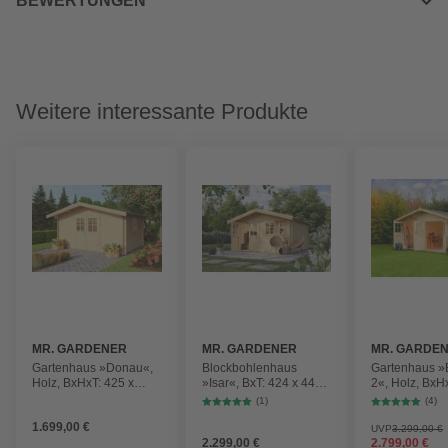
BEWERTUNGEN
Weitere interessante Produkte
MR. GARDENER
MR. GARDENER
MR. GARDE
Gartenhaus »Donau«,
Blockbohlenhaus
Gartenhaus »
Holz, BxHxT: 425 x
»Isar«, BxT: 424 x 443
2«, Holz, BxH
245.1 x 347 cm
cm (Aufstellmaße),
270 x 280 cm
(1)
(4)
(Außenmaße),
Satteldach, Wandstärke
(Außenmaße i
1.699,00 €
Wandstärke 28mm
34mm
Dachüberstan
UVP
3.299,00 €
2.299,00 €
2.799,00 €