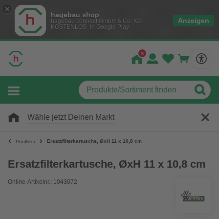
hagebau shop
Anzeigen
hagebau connect GmbH & Co. KG
KOSTENLOS- In Google Play
Wähle jetzt Deinen Markt
Ersatzfilterkartusche, ØxH 11 x 10,8 cm
Poolfilter
Ersatzfilterkartusche, ØxH 11 x 10,8 cm
Online-Artikelnr.: 1043072