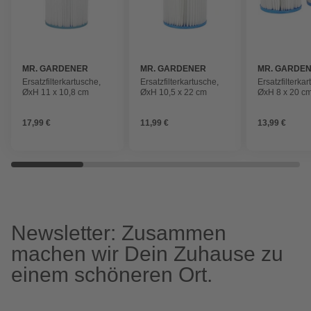
MR. GARDENER
MR. GARDENER
MR. GARDE
Ersatzfilterkartusche,
Ersatzfilterkartusche,
Ersatzfilterka
ØxH 11 x 10,8 cm
ØxH 10,5 x 22 cm
ØxH 8 x 20 c
17,99 €
11,99 €
13,99 €
Newsletter: Zusammen
machen wir Dein Zuhause zu
einem schöneren Ort.