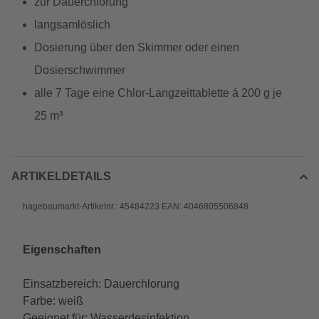
zur Dauerchlorung
langsamlöslich
Dosierung über den Skimmer oder einen
Dosierschwimmer
alle 7 Tage eine Chlor-Langzeittablette á 200 g je
25 m³
ARTIKELDETAILS
hagebaumarkt-Artikelnr.: 45484223 EAN: 4046805506848
Eigenschaften
Einsatzbereich: Dauerchlorung
Farbe: weiß
Geeignet für: Wasserdesinfektion