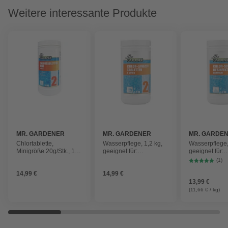
Weitere interessante Produkte
MR. GARDENER
MR. GARDENER
MR. GARDE
Chlortablette,
Wasserpflege, 1,2 kg,
Wasserpflege,
Minigröße 20g/Stk., 1
geeignet für:
geeignet für:
kg, geeignet für
Schwimmbecken
Schwimmbec
(1)
Schwimmbäder
14,99 €
14,99 €
13,99 €
(11,66 € / kg)