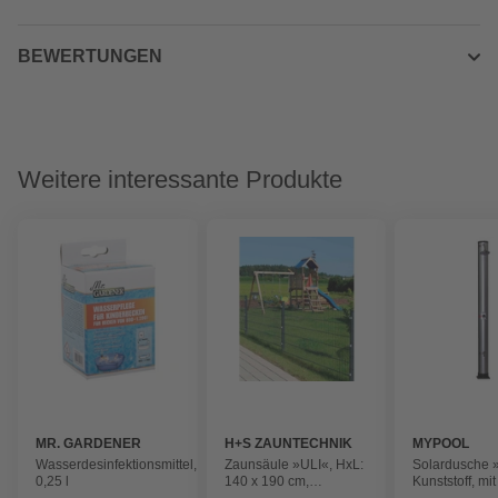
BEWERTUNGEN
Weitere interessante Produkte
MR. GARDENER
H+S ZAUNTECHNIK
MYPOOL
Wasserdesinfektionsmittel,
Zaunsäule »ULI«, HxL:
Solardusche »
0,25 l
140 x 190 cm,
Kunststoff, mit
moosgrün, inkl. PVC-
Tank, verstell