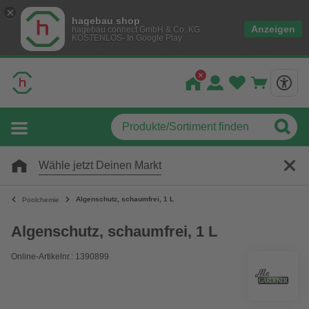
hagebau shop
Anzeigen
hagebau connect GmbH & Co. KG
KOSTENLOS- In Google Play
Wähle jetzt Deinen Markt
Algenschutz, schaumfrei, 1 L
Poolchemie
Algenschutz, schaumfrei, 1 L
Online-Artikelnr.: 1390899