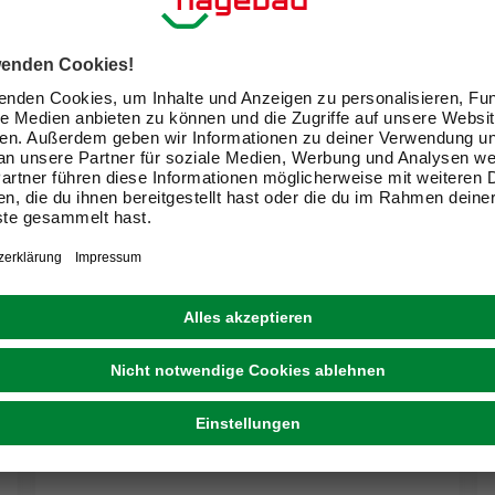
KARIBU
Saunahaus »Segewold«, BxTxH: 231 x 196 x
238 cm, ohne Ofen