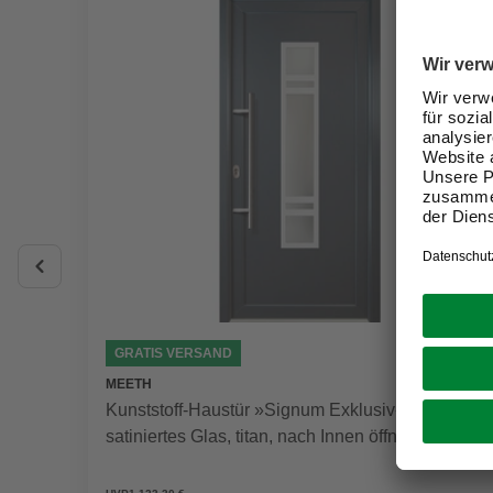
GRATIS VERSAND
MEETH
Kunststoff-Haustür »Signum Exklusiv«,
satiniertes Glas, titan, nach Innen öffnend, ohne
Türgriff