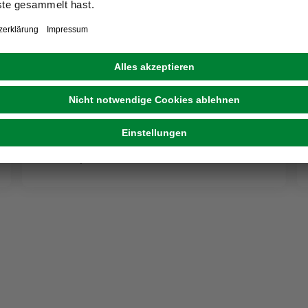
Tisch, BxHxL: 90 x 72 x 150 cm, Tischplatte:
Sicherheitsglas
(1)
ab
249,00 €