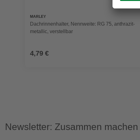
MARLEY
Dachrinnenhalter, Nennweite: RG 75, anthrazit-
metallic, verstellbar
4,79 €
Newsletter: Zusammen machen w