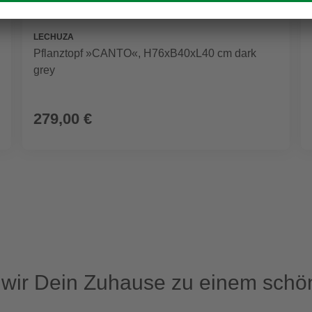
LECHUZA
Pflanztopf »CANTO«, H76xB40xL40 cm dark
grey
279,00 €
ir Dein Zuhause zu einem schön