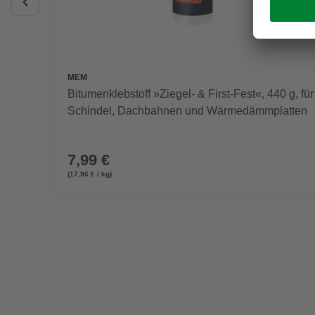
MEM
Bitumenklebstoff »Ziegel- & First-Fest«, 440 g, für
Schindel, Dachbahnen und Wärmedämmplatten
7,99 €
(17,96 € / kg)