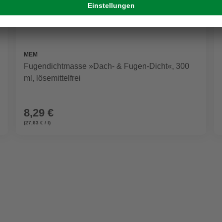
MEM
Fugendichtmasse »Dach- & Fugen-Dicht«, 300
ml, lösemittelfrei
8,29 €
(27,63 € / l)