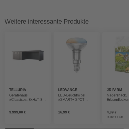
Weitere interessante Produkte
TELLURIA
LEDVANCE
JR FARM
Gerätehaus
LED-Leuchtmittel
Nagersnack,
»Classico«, BxHxT: 812
»SMART+ SPOT
Erbsenflocken
x 219 x 318 cm
CONCENTRA
schonend vor
(Außenmaß inkl.
Multicolor«, 3,3 W, E14,
und leicht ver
9.999,00 €
16,99 €
4,89 €
Dachüberstand)
RGBW
kg
(4,89 € / kg)