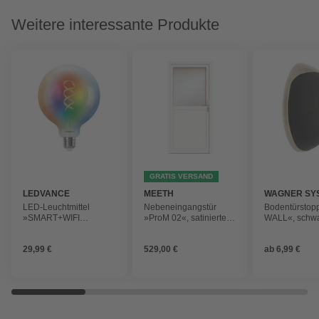
Weitere interessante Produkte
GRATIS VERSAND
LEDVANCE
MEETH
WAGNER SY
LED-Leuchtmittel
Nebeneingangstür
Bodentürstop
»SMART+WIFI
»ProM 02«, satiniertes
WALL«, schwa
Filament Globe
Glas, weiß, nach Innen
Metall/Gummi
RGBTW«, 4,8 W, E27,
öffnend
29,99 €
529,00 €
ab
6,99 €
RGBTW