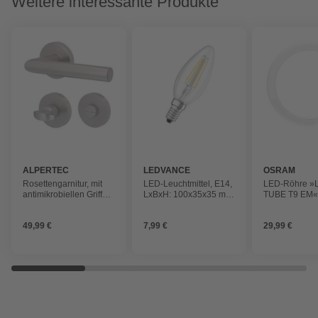
Weitere interessante Produkte
ALPERTEC
LEDVANCE
OSRAM
Rosettengarnitur, mit
LED-Leuchtmittel, E14,
LED-Röhre »
antimikrobiellen Griffen
LxBxH: 100x35x35 mm,
TUBE T9 EM«,
für WC Ausführung
warmweiß, klar
G10, Kaltes T
49,99 €
7,99 €
29,99 €