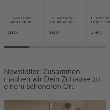
LED-Wachskerze
LED-Wachskerze
LED-Wachske
»Winter«, Stumpen,
»Winter«, Stumpen,
»Winter«, St
3D-Flamme, warmweiß,
3D-Flamme, warmweiß,
3D-Flamme, 
BxH: 10 x 20 cm
BxH: x cm
BxH: 10 x 25 
11,99 €
29,99 €
14,99 €
Newsletter: Zusammen
machen wir Dein Zuhause zu
einem schöneren Ort.