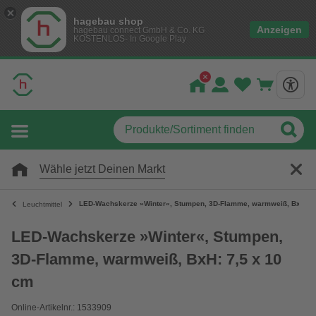
hagebau shop
Anzeigen
hagebau connect GmbH & Co. KG
KOSTENLOS- In Google Play
Wähle jetzt Deinen Markt
LED-Wachskerze »Winter«, Stumpen, 3D-Flamme, warmweiß, BxH: 7,
Leuchtmittel
LED-Wachskerze »Winter«, Stumpen,
3D-Flamme, warmweiß, BxH: 7,5 x 10
cm
Online-Artikelnr.: 1533909