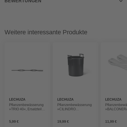
BEWERTUNGEN
Weitere interessante Produkte
LECHUZA
LECHUZA
LECHUZA
Pflanzenbewässerung
Pflanzenbewässerung
Pflanzenbew
»TRIO 40«, Ersatzteil
»CILINDRO
»BALCONERA
Querstrebe
TRENDCOVER 32 und
Ersatzteil Gur
PURO 50«, Ersatzteil
5,99 €
19,99 €
11,99 €
Pflanzeinsatz