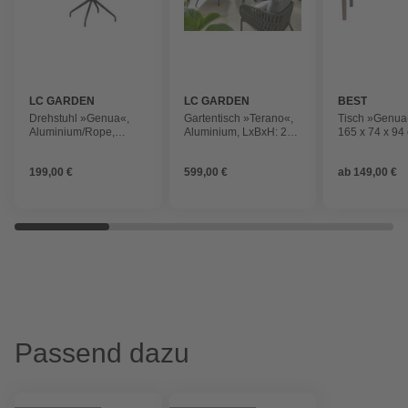
LC GARDEN
LC GARDEN
BEST
Drehstuhl »Genua«,
Gartentisch »Terano«,
Tisch »Genua
Aluminium/Rope,
Aluminium, LxBxH: 220
165 x 74 x 94
BxHxT: 61,5 x 77 x 59
x 120 x 69 cm
Tischplatte: K
cm
199,00 €
599,00 €
ab
149,00 €
Passend dazu