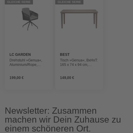
GLEICHE SERIE
GLEICHE SERIE
LC GARDEN
BEST
Drehstuhl »Genua«,
Tisch »Genua«, BxHxT:
Aluminium/Rope,
165 x 74 x 94 cm,
BxHxT: 61,5 x 77 x 59
Tischplatte: Kunststoff
cm
199,00 €
149,00 €
Newsletter: Zusammen
machen wir Dein Zuhause zu
einem schöneren Ort.