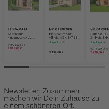
LASITA MAJA
MR. GARDENER
MR. GARDE
Gartenhaus
Blockbohlenhaus
Gartenhaus »
»Inverness«, Holz,
»England 2«, BxT: 384
2«, Holz, BxH
BxHxT: 320 x 296 x
x 384 cm (Außenmaß),
270 x 280 cm
(1)
(4)
242,5 cm (Außenmaße
Fichtenholz
(Außenmaße i
UVP
3.299,00 €
2.929,00 €
inkl. Dachüberstand)
Dachüberstan
UVP
3.299,00 €
3.199,00 €
2.799,00 €
Newsletter: Zusammen
machen wir Dein Zuhause zu
einem schöneren Ort.