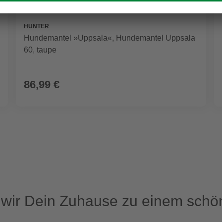
HUNTER
Hundemantel »Uppsala«, Hundemantel Uppsala
60, taupe
86,99 €
ir Dein Zuhause zu einem schön