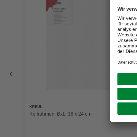
KREUL
Keilrahmen, BxL: 18 x 24 cm