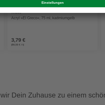
KREUL
Acryl »El Greco«, 75 ml, kadmiumgelb
3,79 €
(50,53 € / l)
ir Dein Zuhause zu einem schön