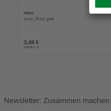
KREUL
Acryl, 20 ml, gold
3,49 €
(174,50 € / l)
Newsletter: Zusammen machen w