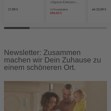
»Signum Exklusiv«,
satiniertes Glas, titan,
17,99 €
ab
15,99 €
nach Innen öffnend,
UVP
1.123,30 €
999,00 €
ohne Türgriff
Newsletter: Zusammen
machen wir Dein Zuhause zu
einem schöneren Ort.