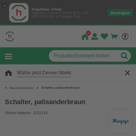
hagebau shop
Anzeigen
hagebau connect GmbH & Co. KG
KOSTENLOS- In Google Play
Wähle jetzt Deinen Markt
Schalter, palisanderbraun
Wandsteckdosen
Schalter, palisanderbraun
Online-Artikelnr.: 1152144