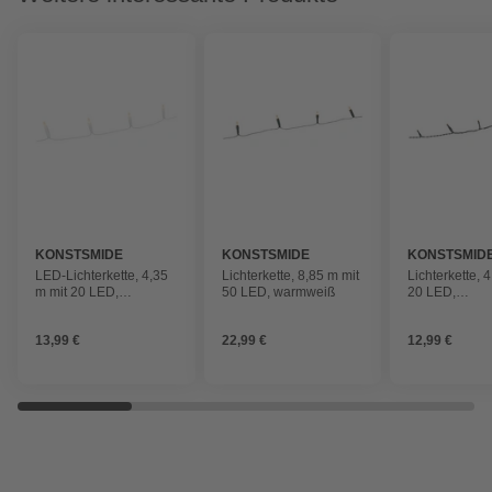
KONSTSMIDE
KONSTSMIDE
KONSTSMID
LED-Lichterkette, 4,35
Lichterkette, 8,85 m mit
Lichterkette, 
m mit 20 LED,
50 LED, warmweiß
20 LED,
warmweiß
bernsteinfarb
13,99 €
22,99 €
12,99 €