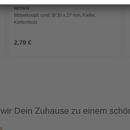
HETTICH
Möbelknopf, rund, Ø 30 x 27 mm, Kiefer,
Kiefernholz
2,79 €
ir Dein Zuhause zu einem schön