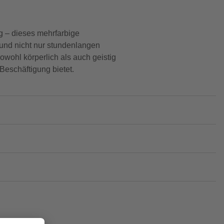
g – dieses mehrfarbige
Hund nicht nur stundenlangen
wohl körperlich als auch geistig
Beschäftigung bietet.