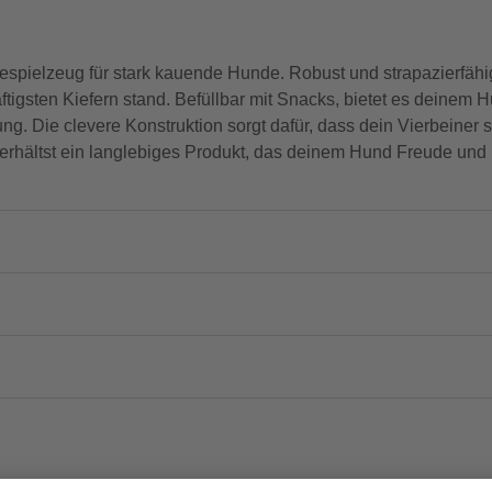
pielzeug für stark kauende Hunde. Robust und strapazierfähi
tigsten Kiefern stand. Befüllbar mit Snacks, bietet es deinem 
 Die clevere Konstruktion sorgt dafür, dass dein Vierbeiner so
erhältst ein langlebiges Produkt, das deinem Hund Freude und 