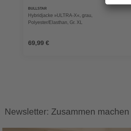
BULLSTAR
Hybridjacke »ULTRA-X«, grau,
Polyester/Elasthan, Gr. XL
69,99 €
Newsletter: Zusammen machen w