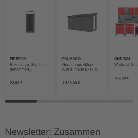
FIREFIX®
PALMAKO
ONDIS24
Briketttrage, Stahlblech
Gerätehaus »Mia«,
Werkstatt-Set 
gehämmert,
Aufstellmaße BxTxH:
messingfarbig, mit
354 x 178 x 210 cm,
749,00 €
Bügel
lackiert, Holz
22,99 €
1.589,00 €
Newsletter: Zusammen