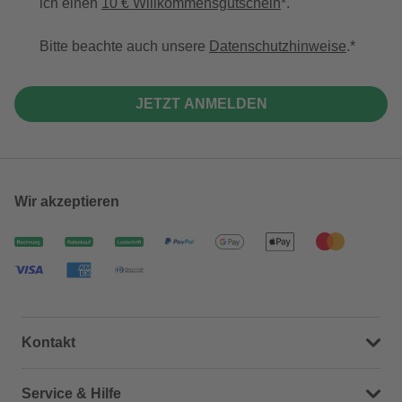
ich einen
10 € Willkommensgutschein
*.
Bitte beachte auch unsere
Datenschutzhinweise
.
JETZT ANMELDEN
Wir akzeptieren
Kontakt
Dein Kontakt zu uns
Service & Hilfe