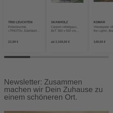
TRIO LEUCHTEN
SKANHOLZ
KOMAR
Pollerleuchte,
Carport »Wallgau«,
Vliestapete 
»TRIOTO«, Edelstahl,
BxT: 380 x 500 cm,
the Light«, Br
LxBxH: 11,8x11,8x45
Firsthöhe: 313 cm,
cm, seidenmat
cm, schwarz matt
lasiert
22,99 €
ab
3.349,00 €
149,00 €
Newsletter: Zusammen
machen wir Dein Zuhause zu
einem schöneren Ort.