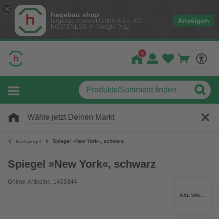
hagebau shop
Anzeigen
hagebau connect GmbH & Co. KG
KOSTENLOS- In Google Play
Wähle jetzt Deinen Markt
Spiegel »New York«, schwarz
Badspiegel
Spiegel »New York«, schwarz
Online-Artikelnr.: 1455344
K&L WALL ART