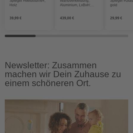
Spiegel »Melbourne«,
Wandverkleidung,
Spiegel »Gla
Holz
Aluminium, LxBxH:
gold
100x3x255 cm,
schwarz
39,99 €
439,00 €
29,99 €
Newsletter: Zusammen
machen wir Dein Zuhause zu
einem schöneren Ort.